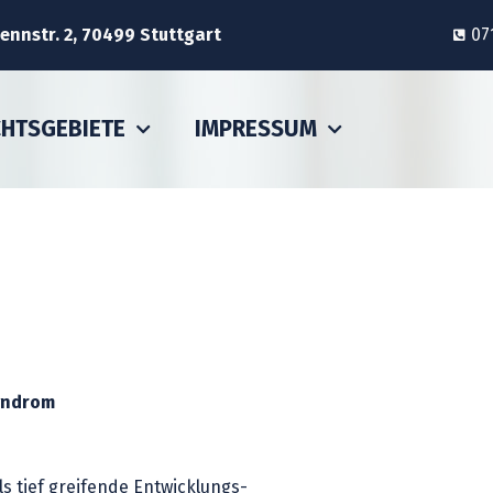
nnstr. 2, 70499 Stuttgart
07
CHTSGEBIETE
IMPRESSUM
Syndrom
s tief greifende Entwicklungs-