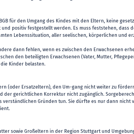
4 BGB für den Umgang des Kindes mit den Eltern, keine geset
t und positiv festgestellt werden. Es muss feststehen, das
ten Lebenssituation, aller seelischen, körperlichen und erz
dere dann fehlen, wenn es zwischen den Erwachsenen erheb
wischen den beteiligten Erwachsenen (Vater, Mutter, Pflegep
 die Kinder belasten.
rn (oder Ersatzeltern), den Um-gang nicht weiter zu fördern
d der gerichtlichen Korrektur nicht zugänglich. Sorgeberec
s verständlichen Gründen tun. Sie dürfte es nur dann nicht v
ient.
 Mutter sowie Großeltern in der Region Stuttgart und Umgeb